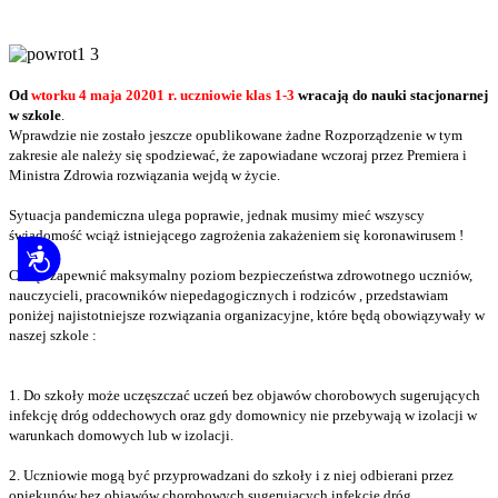
Od
wtorku 4 maja 20201
r. uczniowie klas 1-3
wracają do nauki stacjonarnej
w szkole
.
Wprawdzie nie zostało jeszcze opublikowane żadne Rozporządzenie w tym
zakresie ale należy się spodziewać, że zapowiadane wczoraj przez Premiera i
Ministra Zdrowia rozwiązania wejdą w życie.
Sytuacja pandemiczna ulega poprawie, jednak musimy mieć wszyscy
świadomość wciąż istniejącego zagrożenia zakażeniem się koronawirusem !
Dostępność
Chcąc zapewnić maksymalny poziom bezpieczeństwa zdrowotnego uczniów,
nauczycieli, pracowników niepedagogicznych i rodziców , przedstawiam
poniżej najistotniejsze rozwiązania organizacyjne, które będą obowiązywały w
naszej szkole :
1. Do szkoły może uczęszczać uczeń bez objawów chorobowych sugerujących
infekcję dróg oddechowych oraz gdy domownicy nie przebywają w izolacji w
warunkach domowych lub w izolacji.
2. Uczniowie mogą być przyprowadzani do szkoły i z niej odbierani przez
opiekunów bez objawów chorobowych sugerujących infekcję dróg