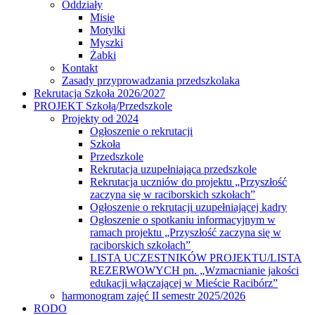
Oddziały
Misie
Motylki
Myszki
Żabki
Kontakt
Zasady przyprowadzania przedszkolaka
Rekrutacja Szkoła 2026/2027
PROJEKT Szkołą/Przedszkole
Projekty od 2024
Ogłoszenie o rekrutacji
Szkoła
Przedszkole
Rekrutacja uzupełniająca przedszkole
Rekrutacja uczniów do projektu „Przyszłość
zaczyna się w raciborskich szkołach”
Ogłoszenie o rekrutacji uzupełniającej kadry
Ogłoszenie o spotkaniu informacyjnym w
ramach projektu „Przyszłość zaczyna się w
raciborskich szkołach”
LISTA UCZESTNIKÓW PROJEKTU/LISTA
REZERWOWYCH pn. „Wzmacnianie jakości
edukacji włączającej w Mieście Racibórz”
harmonogram zajęć II semestr 2025/2026
RODO