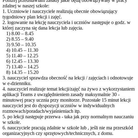
Poniżej przedstawiam zasady jakie będą obowiązywały w pracy
zdalnej w naszej szkole:
1. Uczniowie i nauczyciele realizują obecnie obowiązujący
tygodniowy plan lekcji i zajęć.
2. logowanie na lekcję nauczyciela i uczniów następuje o godz. w
której zaczyna się dana lekcja lub zajęcia.
1) 8.00 – 8.45
2) 8.55 – 9.40
3) 9.50 – 10.35
4) 10.45 – 11.30
5) 11.40 – 12.25
6) 12.45 – 13.30
7) 13.40 – 14.25
8) 14.35 – 15.20
3. nauczyciel sprawdza obecność na lekcji / zajęciach i odnotowuje
w e-dzienniku.
4. nauczyciel realizuje temat lekcji/zajęć na żywo z wykorzystaniem
aplikacji Teams z uwzględnieniem zasady maksymalnie 30 -
minutowej pracy ucznia przy monitorze. Pozostałe 15 minut lekcji
nauczyciel jest do dyspozycji uczniów w indywidualnych
rozmowach/poradach/wyjaśnieniach itp.
5. po lekcji następuje przerwa - taka jak przy normalnym nauczaniu
w szkole.
6. nauczyciele pracują zdalnie w szkole lub , jeśli nie ma przeszkód
organizacyjnych czy sprzętowych/technicznych, z domu.