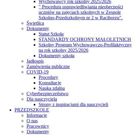
Wychowawcy rok szkolny 2025/2026
" Procedura usprawiedliwiania nieobecności
uczniów na zajęciach szkolnych w Zespole
Szkolno-Przedszkolnym nr 2 w Raciborzu".
Świetlica
Dokumenty
Statut Szkoła
STANDARDY OCHRONY MAŁOLETNICH
Szkolny Program Wychowawczo-Profilaktyczny
na rok szkolny 2025/2026
Dokumenty szkoła
Jadłospis
Zamówienia publiczne
COVID-19
Procedury
Konsultacje
Nauka zdalna
Cyberbezpieczeństwo
Dla nauczyciela
Strony z inspiracjami dla nauczycieli
PRZEDSZKOLE
Informacje
O nas
Pracownicy
Dokumenty