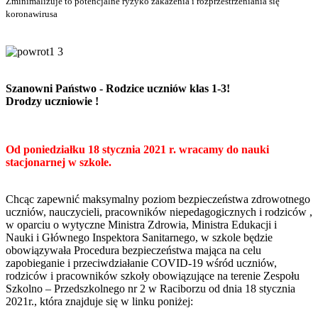
Zminimalizuje to potencjalne ryzyko zakażenia i rozprzestrzeniania się
koronawirusa
Szanowni Państwo - Rodzice uczniów klas 1-3!
Drodzy uczniowie !
Od poniedziałku 18 stycznia 2021 r. wracamy do nauki
stacjonarnej w szkole.
Chcąc zapewnić maksymalny poziom bezpieczeństwa zdrowotnego
uczniów, nauczycieli, pracowników niepedagogicznych i rodziców ,
w oparciu o wytyczne Ministra Zdrowia, Ministra Edukacji i
Nauki
i Głównego Inspektora Sanitarnego, w szkole będzie
obowiązywała Procedura bezpieczeństwa mająca na
celu
zapobieganie i przeciwdziałanie COVID-19 wśród uczniów,
rodziców i pracowników szkoły
obowiązujące na terenie Zespołu
Szkolno – Przedszkolnego nr 2 w Raciborzu od dnia 18 stycznia
2021r.,
która znajduje się w linku poniżej: