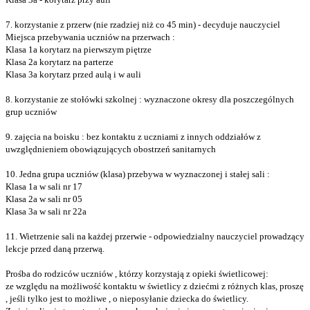
7. korzystanie z przerw (nie rzadziej niż co 45 min) - decyduje nauczyciel
Miejsca przebywania uczniów na przerwach :
Klasa 1a korytarz na pierwszym piętrze
Klasa 2a korytarz na parterze
Klasa 3a korytarz przed aulą i w auli
8. korzystanie ze stołówki szkolnej : wyznaczone okresy dla poszczególnych
grup uczniów
9. zajęcia na boisku : bez kontaktu z uczniami z innych oddziałów z
uwzględnieniem obowiązujących obostrzeń sanitarnych
10. Jedna grupa uczniów (klasa) przebywa w wyznaczonej i stałej sali :
Klasa 1a w sali nr 17
Klasa 2a w sali nr 05
Klasa 3a w sali nr 22a
11. Wietrzenie sali na każdej przerwie - odpowiedzialny nauczyciel prowadzący
lekcje przed daną przerwą.
Prośba do rodziców uczniów , którzy korzystają z opieki świetlicowej:
ze względu na możliwość kontaktu w świetlicy z dziećmi z różnych klas, proszę
, jeśli tylko jest to możliwe , o nieposyłanie dziecka do świetlicy.