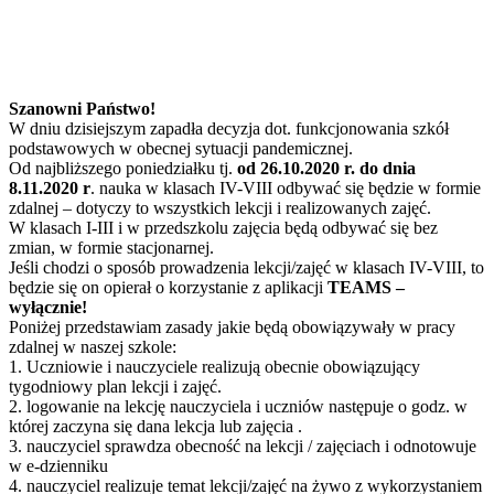
Szanowni Państwo!
W dniu dzisiejszym zapadła decyzja dot. funkcjonowania szkół
podstawowych w obecnej sytuacji pandemicznej.
Od najbliższego poniedziałku tj.
od 26.10.2020 r. do dnia
8.11.2020 r
. nauka w klasach IV-VIII odbywać się będzie w formie
zdalnej – dotyczy to wszystkich lekcji i realizowanych zajęć.
W klasach I-III i w przedszkolu zajęcia będą odbywać się bez
zmian, w formie stacjonarnej.
Jeśli chodzi o sposób prowadzenia lekcji/zajęć w klasach IV-VIII, to
będzie się on opierał o korzystanie z aplikacji
TEAMS –
wyłącznie!
Poniżej przedstawiam zasady jakie będą obowiązywały w pracy
zdalnej w naszej szkole:
1. Uczniowie i nauczyciele realizują obecnie obowiązujący
tygodniowy plan lekcji i zajęć.
2. logowanie na lekcję nauczyciela i uczniów następuje o godz. w
której zaczyna się dana lekcja lub zajęcia .
3. nauczyciel sprawdza obecność na lekcji / zajęciach i odnotowuje
w e-dzienniku
4. nauczyciel realizuje temat lekcji/zajęć na żywo z wykorzystaniem