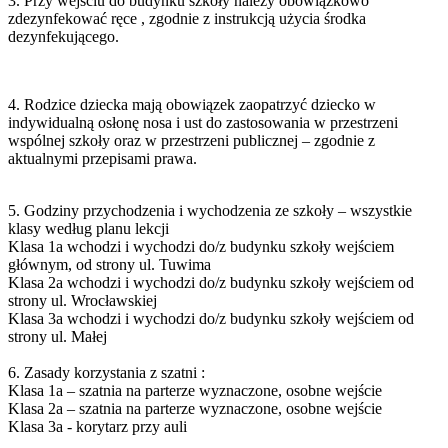
3. Przy wejściu do budynku szkoły należy obowiązkowo
zdezynfekować ręce , zgodnie z instrukcją użycia
środka
dezynfekującego.
4. Rodzice dziecka mają obowiązek zaopatrzyć dziecko w
indywidualną osłonę nosa i ust do zastosowania
w przestrzeni
wspólnej szkoły oraz w przestrzeni publicznej – zgodnie z
aktualnymi przepisami prawa.
5. Godziny przychodzenia i wychodzenia ze szkoły – wszystkie
klasy według planu lekcji
Klasa 1a wchodzi i wychodzi do/z budynku szkoły wejściem
głównym, od strony ul. Tuwima
Klasa 2a wchodzi i wychodzi do/z budynku szkoły wejściem od
strony ul. Wrocławskiej
Klasa 3a wchodzi i wychodzi do/z budynku szkoły wejściem od
strony ul. Małej
6. Zasady korzystania z szatni :
Klasa 1a – szatnia na parterze wyznaczone, osobne wejście
Klasa 2a – szatnia na parterze wyznaczone, osobne wejście
Klasa 3a - korytarz przy auli