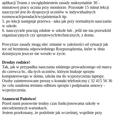
aplikacji Teams z uwzględnieniem zasady maksymalnie 30 -
minutowej pracy ucznia przy monitorze. Pozostałe 15 minut lekcji
nauczyciel jest do dyspozycji uczniów w indywidualnych
rozmowach/poradach/wyjaśnieniach itp.
5. po lekcji następuje przerwa - taka jak przy normalnym nauczaniu
w szkole.
6. nauczyciele pracują zdalnie w szkole lub , jeśli nie ma przeszkód
organizacyjnych czy sprzętowych/technicznych, z domu.
Powyższe zasady mogą ulec zmianie w zależności od sytuacji jak
też od brzmienia odpowiedniego Rozporządzenia, które w dniu
dzisiejszym jeszcze nie weszło w życie.
Drodzy rodzice!
Tak, jak w przypadku nauczania zdalnego prowadzonego od marca
do czerwca br., dla tych uczniów, którym brakuje sprzętu
komputerowego w domu, szkoła ma do wypożyczenia laptopy.
Osoby zainteresowane proszę o kontakt telefoniczny ( 32 415 56 36
)w celu ustalenia terminu odbioru sprzętu i podpisania umowy -
wypożyczenia.
Szanowni Państwo!
Przed nami ponownie trudny czas funkcjonowania szkoły w
niecodziennych warunkach.
Jestem przekonany, że podobnie jak wcześniej, wspólnie przy