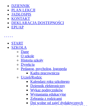
Uwaga:
DZIENNIK
ta
PLAN LEKCJI
witryna
JADŁOSPIS
zawiera
KONTAKT
system
DEKLARACJA DOSTĘPNOŚCI
dostępności.
EPUAP
START
SZKOŁA
Dane
O szkole
Historia szkoły
Dyrekcja
Pedagog, psycholog, logopeda
Kadra pracownicza
Uczeń/Rodzic
Kalendarz roku szkolnego
Dziennik elektroniczny
Wykaz podręczników
Wymagania edukacyjne
Zebrania z rodzicami
Dni wolne od zajęć dydaktycznych