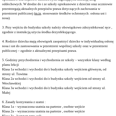
oddechowych. W drodze do i ze szkoły opiekunowie z dziećmi oraz uczniowie
przestrzegają aktualnych przepisów prawa dotyczących zachowania w
przestrzeni publicznej (
m.in
. stosowanie środków ochronnych: osłona ust i
nosa).
3. Przy wejściu do budynku szkoły należy obowiązkowo zdezynfekować ręce ,
zgodnie z instrukcją użycia środka dezynfekującego.
4. Rodzice dziecka mają obowiązek zaopatrzyć dziecko w indywidualną osłonę
nosa i ust do zastosowania w przestrzeni wspólnej szkoły oraz w przestrzeni
publicznej – zgodnie z aktualnymi przepisami prawa.
5. Godziny przychodzenia i wychodzenia ze szkoły – wszystkie klasy według
planu lekcji
Klasa 1a wchodzi i wychodzi do/z budynku szkoły wejściem głównym, od
strony ul. Tuwima
Klasa 2a wchodzi i wychodzi do/z budynku szkoły wejściem od strony ul.
Wrocławskiej
Klasa 3a wchodzi i wychodzi do/z budynku szkoły wejściem od strony ul.
Małej
6. Zasady korzystania z szatni :
Klasa 1a – wyznaczona szatnia na parterze , osobne wejście
Klasa 2a – wyznaczona szatnia na parterze , osobne wejście
Klasa 3a - korytarz przy auli