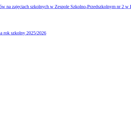
iów na zajęciach szkolnych w Zespole Szkolno-Przedszkolnym nr 2 w 
a rok szkolny 2025/2026