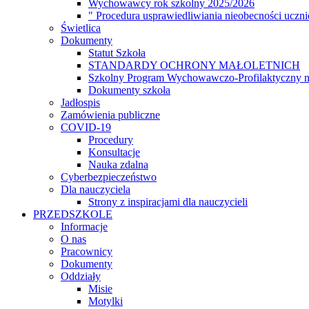
Wychowawcy rok szkolny 2025/2026
dostępności.
" Procedura usprawiedliwiania nieobecności uczn
Świetlica
Dokumenty
Statut Szkoła
STANDARDY OCHRONY MAŁOLETNICH
Szkolny Program Wychowawczo-Profilaktyczny n
Dokumenty szkoła
Jadłospis
Zamówienia publiczne
COVID-19
Procedury
Konsultacje
Nauka zdalna
Cyberbezpieczeństwo
Dla nauczyciela
Strony z inspiracjami dla nauczycieli
PRZEDSZKOLE
Informacje
O nas
Pracownicy
Dokumenty
Oddziały
Misie
Motylki