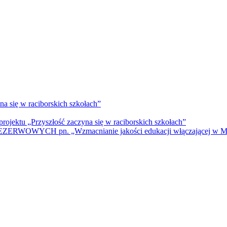
na się w raciborskich szkołach”
rojektu „Przyszłość zaczyna się w raciborskich szkołach”
WYCH pn. „Wzmacnianie jakości edukacji włączającej w Mie