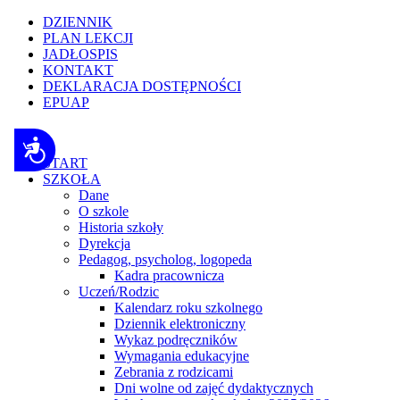
Uwaga:
DZIENNIK
ta
PLAN LEKCJI
witryna
JADŁOSPIS
zawiera
KONTAKT
system
DEKLARACJA DOSTĘPNOŚCI
dostępności.
EPUAP
Nacisnij
Ctrl-
F11,
Dostępność
aby
START
dostosować
SZKOŁA
witrynę
Dane
do
O szkole
osób
Historia szkoły
niedowidzących
Dyrekcja
korzystających
Pedagog, psycholog, logopeda
z
Kadra pracownicza
czytnika
Uczeń/Rodzic
ekranowego;
Kalendarz roku szkolnego
naciśnij
Dziennik elektroniczny
Ctrl-
Wykaz podręczników
F10,
Wymagania edukacyjne
aby
Zebrania z rodzicami
otworzyć
Dni wolne od zajęć dydaktycznych
menu