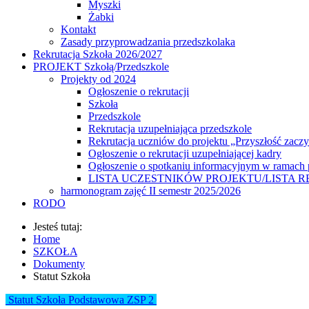
Myszki
Żabki
Kontakt
Zasady przyprowadzania przedszkolaka
Rekrutacja Szkoła 2026/2027
PROJEKT Szkołą/Przedszkole
Projekty od 2024
Ogłoszenie o rekrutacji
Szkoła
Przedszkole
Rekrutacja uzupełniająca przedszkole
Rekrutacja uczniów do projektu „Przyszłość zaczy
Ogłoszenie o rekrutacji uzupełniającej kadry
Ogłoszenie o spotkaniu informacyjnym w ramach p
LISTA UCZESTNIKÓW PROJEKTU/LISTA REZERWO
harmonogram zajęć II semestr 2025/2026
RODO
Jesteś tutaj:
Home
SZKOŁA
Dokumenty
Statut Szkoła
Statut Szkoła Podstawowa ZSP 2