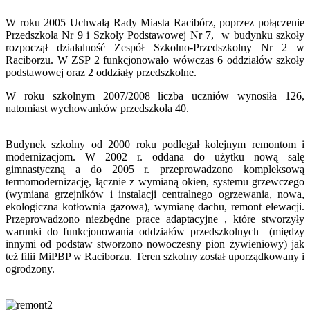
W roku 2005 Uchwałą Rady Miasta Racibórz, poprzez połączenie
Przedszkola Nr 9 i Szkoły Podstawowej Nr 7, w budynku szkoły
rozpoczął działalność Zespół Szkolno-Przedszkolny Nr 2 w
Raciborzu. W ZSP 2 funkcjonowało wówczas 6 oddziałów szkoły
podstawowej oraz 2 oddziały przedszkolne.
W roku szkolnym 2007/2008 l
iczba uczniów wynosiła 126,
natomiast wychowanków przedszkola 40.
Budynek szkolny od 2000 roku podlegał kolejnym remontom i
modernizacjom. W 2002 r. oddana do użytku nową salę
gimnastyczną a do 2005 r. przeprowadzono kompleksową
termomodernizację, łącznie z wymianą okien, systemu grzewczego
(wymiana grzejników i instalacji centralnego ogrzewania, nowa,
ekologiczna kotłownia gazowa), wymianę dachu, remont elewacji.
Przeprowadzono niezbędne prace adaptacyjne , które stworzyły
warunki do funkcjonowania oddziałów przedszkolnych (między
innymi od podstaw stworzono nowoczesny pion żywieniowy) jak
też filii MiPBP w Raciborzu. Teren szkolny został uporządkowany i
ogrodzony.