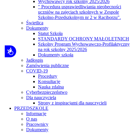
Wychowawcy rok szkolny 2025/2026
" Procedura usprawiedliwiania nieobecności
uczniów na zajęciach szkolnych w Zespole
Szkolno-Przedszkolnym nr 2 w Raciborzu".
Świetlica
Dokumenty
Statut Szkoła
STANDARDY OCHRONY MAŁOLETNICH
Szkolny Program Wychowawczo-Profilaktyczny
na rok szkolny 2025/2026
Dostępność
Dokumenty szkoła
Jadłospis
Zamówienia publiczne
COVID-19
Procedury
Konsultacje
Nauka zdalna
Cyberbezpieczeństwo
Dla nauczyciela
Strony z inspiracjami dla nauczycieli
PRZEDSZKOLE
Informacje
O nas
Pracownicy
Dokumenty