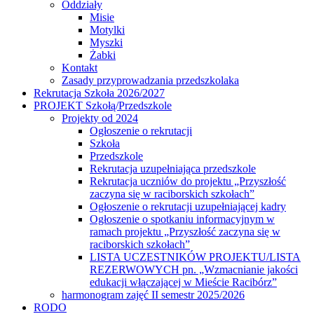
Oddziały
Misie
Motylki
Myszki
Żabki
Kontakt
Zasady przyprowadzania przedszkolaka
Rekrutacja Szkoła 2026/2027
PROJEKT Szkołą/Przedszkole
Projekty od 2024
Ogłoszenie o rekrutacji
Szkoła
Przedszkole
Rekrutacja uzupełniająca przedszkole
Rekrutacja uczniów do projektu „Przyszłość
zaczyna się w raciborskich szkołach”
Ogłoszenie o rekrutacji uzupełniającej kadry
Ogłoszenie o spotkaniu informacyjnym w
ramach projektu „Przyszłość zaczyna się w
raciborskich szkołach”
LISTA UCZESTNIKÓW PROJEKTU/LISTA
REZERWOWYCH pn. „Wzmacnianie jakości
edukacji włączającej w Mieście Racibórz”
harmonogram zajęć II semestr 2025/2026
RODO