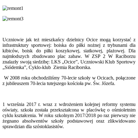
Uczniowie jak też mieszkańcy dzielnicy Ocice mogą korzystać z
infrastruktury sportowej: boiska do piłki nożnej z trybunami dla
kibiców, boisk do piłki koszykowej, siatkowej, plażowej. Dla
najmłodszych zbudowano plac zabaw. W ZSP 2 W Raciborzu
znalazły swoją siedzibę: LKS „Ocice”, Uczniowski Klub Sportowy
„Siódemka”, Cyklo-klub Ziemia Raciborska.
W 2008 roku obchodziliśmy 70-lecie szkoły w Ocicach, połączone
z jubileuszem 70-lecia tutejszego kościoła pw. Św. Józefa.
1 września 2017 r. wraz z wdrożeniem kolejnej reformy systemu
oświaty, szkoła została przekształcona w placówkę o ośmioletnim
cyklu kształcenia. W roku szkolnym 2017/2018 po raz pierwszy nie
żegnano absolwentów szkoły podstawowej oraz z
likwidowano
sprawdzian dla szóstoklasistów.