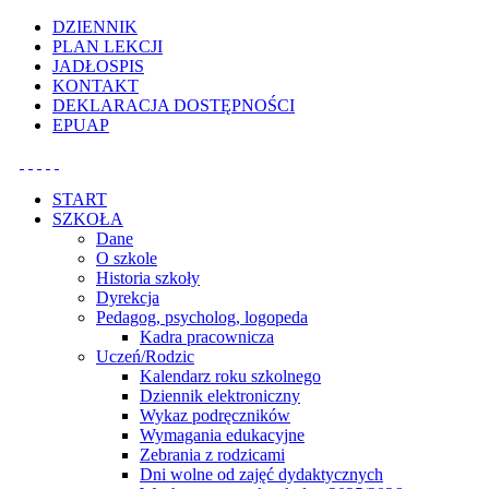
Uwaga:
DZIENNIK
ta
PLAN LEKCJI
witryna
JADŁOSPIS
zawiera
KONTAKT
system
DEKLARACJA DOSTĘPNOŚCI
dostępności.
EPUAP
START
SZKOŁA
Dane
O szkole
Historia szkoły
Dyrekcja
Pedagog, psycholog, logopeda
Kadra pracownicza
Uczeń/Rodzic
Kalendarz roku szkolnego
Dziennik elektroniczny
Wykaz podręczników
Wymagania edukacyjne
Zebrania z rodzicami
Dni wolne od zajęć dydaktycznych