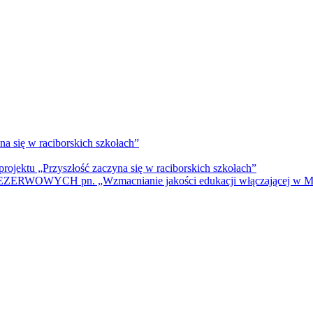
na się w raciborskich szkołach”
rojektu „Przyszłość zaczyna się w raciborskich szkołach”
WYCH pn. „Wzmacnianie jakości edukacji włączającej w Mie