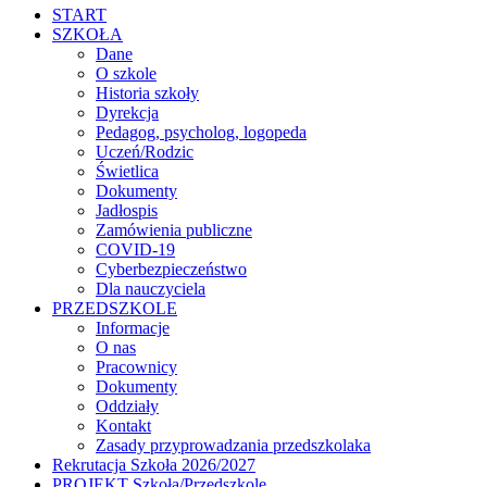
START
SZKOŁA
Dane
O szkole
Historia szkoły
Dyrekcja
Pedagog, psycholog, logopeda
Uczeń/Rodzic
Świetlica
Dokumenty
Jadłospis
Zamówienia publiczne
COVID-19
Cyberbezpieczeństwo
Dla nauczyciela
PRZEDSZKOLE
Informacje
O nas
Pracownicy
Dokumenty
Oddziały
Kontakt
Zasady przyprowadzania przedszkolaka
Rekrutacja Szkoła 2026/2027
PROJEKT Szkołą/Przedszkole