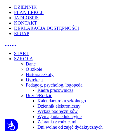
Uwaga:
DZIENNIK
ta
PLAN LEKCJI
witryna
JADŁOSPIS
zawiera
KONTAKT
system
DEKLARACJA DOSTĘPNOŚCI
dostępności.
EPUAP
Nacisnij
Ctrl-
F11,
aby
START
dostosować
SZKOŁA
witrynę
Dane
do
O szkole
osób
Historia szkoły
niedowidzących
Dyrekcja
korzystających
Pedagog, psycholog, logopeda
z
Kadra pracownicza
czytnika
Uczeń/Rodzic
ekranowego;
Kalendarz roku szkolnego
naciśnij
Dziennik elektroniczny
Ctrl-
Wykaz podręczników
F10,
Wymagania edukacyjne
aby
Zebrania z rodzicami
otworzyć
Dostępność
Dni wolne od zajęć dydaktycznych
menu