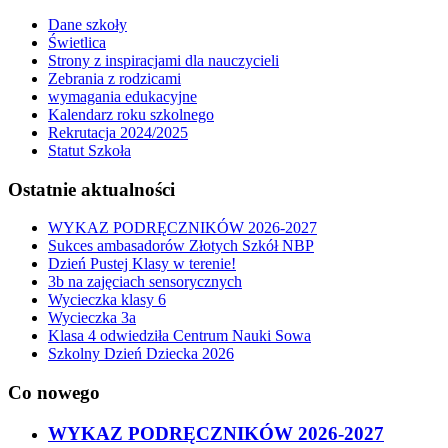
Dane szkoły
Świetlica
Strony z inspiracjami dla nauczycieli
Zebrania z rodzicami
wymagania edukacyjne
Kalendarz roku szkolnego
Rekrutacja 2024/2025
Statut Szkoła
Ostatnie aktualności
WYKAZ PODRĘCZNIKÓW 2026-2027
Sukces ambasadorów Złotych Szkół NBP
Dzień Pustej Klasy w terenie!
3b na zajęciach sensorycznych
Wycieczka klasy 6
Wycieczka 3a
Klasa 4 odwiedziła Centrum Nauki Sowa
Szkolny Dzień Dziecka 2026
Co nowego
WYKAZ PODRĘCZNIKÓW 2026-2027