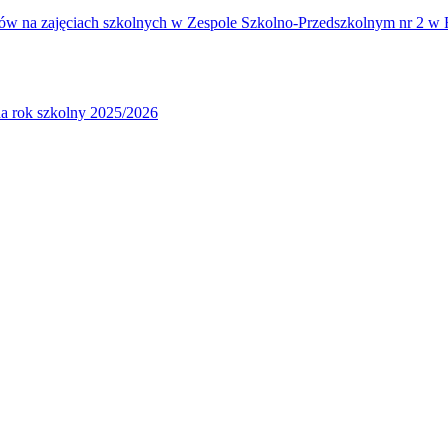
iów na zajęciach szkolnych w Zespole Szkolno-Przedszkolnym nr 2 w 
a rok szkolny 2025/2026