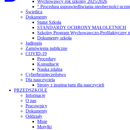
Wychowawcy rok szkolny 2025/2026
dostępności.
" Procedura usprawiedliwiania nieobecności uczn
Świetlica
Dokumenty
Statut Szkoła
STANDARDY OCHRONY MAŁOLETNICH
Szkolny Program Wychowawczo-Profilaktyczny n
Dokumenty szkoła
Jadłospis
Zamówienia publiczne
COVID-19
Procedury
Konsultacje
Nauka zdalna
Cyberbezpieczeństwo
Dla nauczyciela
Strony z inspiracjami dla nauczycieli
PRZEDSZKOLE
Informacje
O nas
Pracownicy
Dokumenty
Oddziały
Misie
Motylki