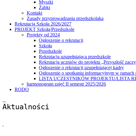
Myszki
Żabki
Kontakt
Zasady przyprowadzania przedszkolaka
Rekrutacja Szkoła 2026/2027
PROJEKT Szkołą/Przedszkole
Projekty od 2024
Ogłoszenie o rekrutacji
Szkoła
Przedszkole
Rekrutacja uzupełniająca przedszkole
Rekrutacja uczniów do projektu „Przyszłość zaczy
Ogłoszenie o rekrutacji uzupełniającej kadry
Ogłoszenie o spotkaniu informacyjnym w ramach p
LISTA UCZESTNIKÓW PROJEKTU/LISTA REZERWO
harmonogram zajęć II semestr 2025/2026
RODO
Aktualności