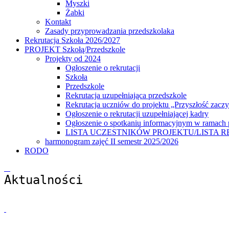
Myszki
Żabki
Kontakt
Zasady przyprowadzania przedszkolaka
Rekrutacja Szkoła 2026/2027
PROJEKT Szkołą/Przedszkole
Projekty od 2024
Ogłoszenie o rekrutacji
Szkoła
Przedszkole
Rekrutacja uzupełniająca przedszkole
Rekrutacja uczniów do projektu „Przyszłość zaczy
Ogłoszenie o rekrutacji uzupełniającej kadry
Ogłoszenie o spotkaniu informacyjnym w ramach p
LISTA UCZESTNIKÓW PROJEKTU/LISTA REZERWO
harmonogram zajęć II semestr 2025/2026
RODO
Aktualności