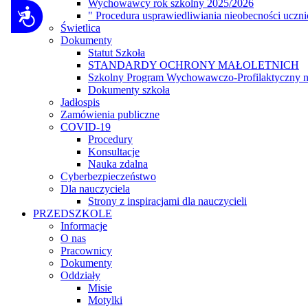
Wychowawcy rok szkolny 2025/2026
dostępności.
Dostępność
" Procedura usprawiedliwiania nieobecności uczn
Świetlica
Dokumenty
Statut Szkoła
STANDARDY OCHRONY MAŁOLETNICH
Szkolny Program Wychowawczo-Profilaktyczny n
Dokumenty szkoła
Jadłospis
Zamówienia publiczne
COVID-19
Procedury
Konsultacje
Nauka zdalna
Cyberbezpieczeństwo
Dla nauczyciela
Strony z inspiracjami dla nauczycieli
PRZEDSZKOLE
Informacje
O nas
Pracownicy
Dokumenty
Oddziały
Misie
Motylki