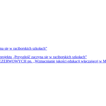
na się w raciborskich szkołach”
rojektu „Przyszłość zaczyna się w raciborskich szkołach”
WYCH pn. „Wzmacnianie jakości edukacji włączającej w Mie