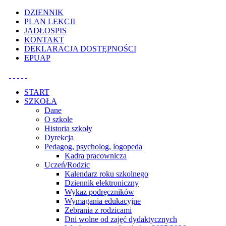
Uwaga:
DZIENNIK
ta
PLAN LEKCJI
witryna
JADŁOSPIS
zawiera
KONTAKT
system
DEKLARACJA DOSTĘPNOŚCI
dostępności.
EPUAP
Nacisnij
Ctrl-
F11,
aby
START
dostosować
SZKOŁA
witrynę
Dane
do
O szkole
osób
Historia szkoły
niedowidzących
Dyrekcja
korzystających
Pedagog, psycholog, logopeda
z
Kadra pracownicza
czytnika
Uczeń/Rodzic
ekranowego;
Kalendarz roku szkolnego
naciśnij
Dziennik elektroniczny
Ctrl-
Wykaz podręczników
F10,
Wymagania edukacyjne
aby
Zebrania z rodzicami
otworzyć
Dni wolne od zajęć dydaktycznych
menu