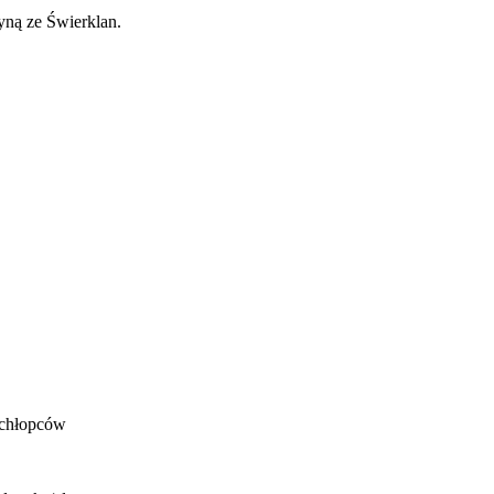
yną ze Świerklan.
j chłopców