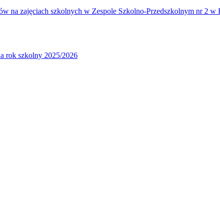
iów na zajęciach szkolnych w Zespole Szkolno-Przedszkolnym nr 2 w 
a rok szkolny 2025/2026